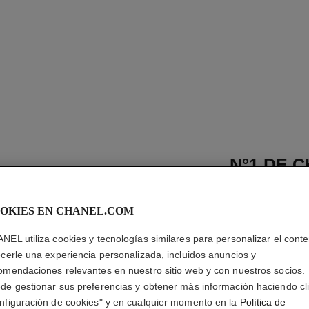
N°1 DE 
MAQUILL
REVITAL
OKIES EN CHANEL.COM
NEL utiliza cookies y tecnologías similares para personalizar el conte
Ilumina – Hidrata
ecerle una experiencia personalizada, incluidos anuncios y
Más información
omendaciones relevantes en nuestro sitio web y con nuestros socios.
Ref. 145770
de gestionar sus preferencias y obtener más información haciendo cl
nfiguración de cookies" y en cualquier momento en la
Política de
$ 137.800
*
precio