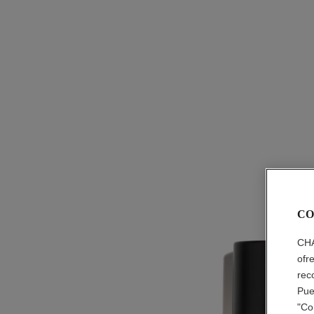
CO
CHA
ofr
rec
Pue
"Co