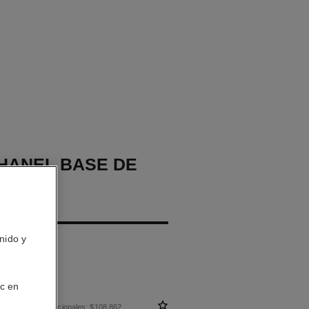
CHANEL BASE DE
AJE
IZANTE
nido y
 – Protege
ic en
 sin impuestos nacionales: $108,862