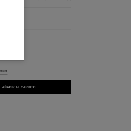
BLES
TONO
AÑADIR AL CARRITO