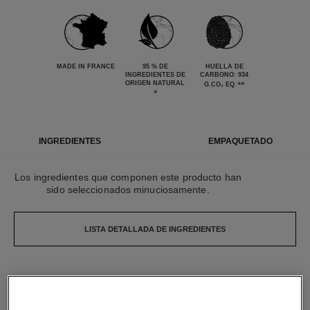
MADE IN FRANCE
95 % DE
HUELLA DE
INGREDIENTES DE
CARBONO: 934
ORIGEN NATURAL
**
G.CO₂ EQ.
*
INGREDIENTES
EMPAQUETADO
Los ingredientes que componen este producto han
sido seleccionados minuciosamente.
LISTA DETALLADA DE INGREDIENTES
Los elementos que componen este envase han
sido diseñados minuciosamente.