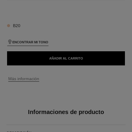
20 TONOS DISPONIBLES
B20
ENCONTRAR MI TONO
AÑADIR AL CARRITO
↩
Más información
Informaciones de producto