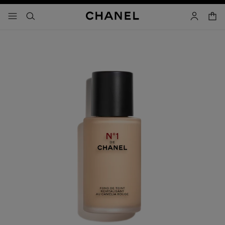
activar contraste alto
- navegación principal
buscar
cuenta
cest