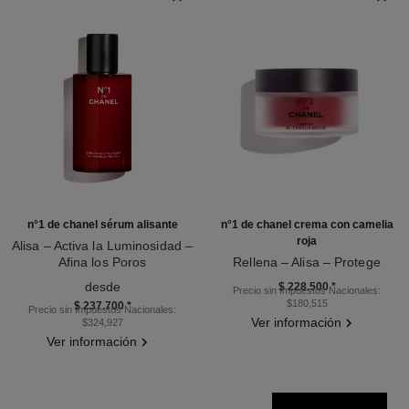
n°1 de chanel sérum alisante
n°1 de chanel crema con camelia
roja
Alisa – Activa la Luminosidad –
Afina los Poros
Rellena – Alisa – Protege
Ref. 140895
Ref. 140050
desde
$ 228.500
*
Precio sin Impuestos Nacionales:
$180,515
$ 237.700
*
Precio sin Impuestos Nacionales:
Ver información
$324,927
Ver información