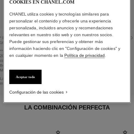
COOKIES EN CHANEL.COM
LISTA DETALLADA DE LOS COMPONENTES DEL ENVASE
CHANEL utiliza cookies y tecnologías similares para
personalizar el contenido y ofrecerle una experiencia
personalizada, incluidos anuncios y recomendaciones
relevantes en nuestro sitio web y con nuestros socios.
* Proporción de ingredientes y derivados naturales calculada según la norma ISO
Puede gestionar sus preferencias y obtener más
16128
información haciendo clic en "Configuración de cookies" y
Volver al título↩
** Estimation calculated in April 2021 using the method published by the IPCC in
en cualquier momento en la
Política de privacidad
.
2013 and in compliance with ISO 14067. Scope of analysis: manufacture of
cosmetic ingredients and packaging components, production, distribution, use of
the product (if relevant to the product) and end of life of the packaging.
Methodology verified by Bureau Veritas.
Aceptar todo
Volver al título↩
La sección EN EL CORAZÓN DEL PRODUCTO se ha elaborado a partir de
información recopilada y validada en abril 2021.
Configuración de las cookies
LA COMBINACIÓN PERFECTA