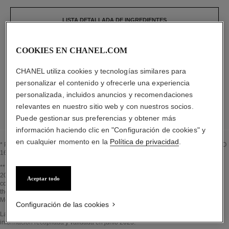
LISTA DETALLADA DE INGREDIENTES
COOKIES EN CHANEL.COM
Los elementos que componen este envase han
sido diseñados minuciosamente.
CHANEL utiliza cookies y tecnologías similares para
personalizar el contenido y ofrecerle una experiencia
personalizada, incluidos anuncios y recomendaciones
LISTA DETALLADA DE LOS COMPONENTES DEL ENVASE
relevantes en nuestro sitio web y con nuestros socios.
Puede gestionar sus preferencias y obtener más
información haciendo clic en "Configuración de cookies" y
en cualquier momento en la
Política de privacidad
.
* Proporción de ingredientes y derivados naturales calculada según la norma ISO
16128
Volver al título↩
** Estimation calculated in June 2023 using the method published by the IPCC in
2013 and in compliance with ISO 14067. Scope of analysis: manufacture of
Aceptar todo
cosmetic ingredients and packaging components, production, distribution, use of
the product (if relevant to the product) and end of life of the packaging.
Methodology verified by Bureau Veritas.
Configuración de las cookies
Volver al título↩
La sección EN EL CORAZÓN DEL PRODUCTO se ha elaborado a partir de
información recopilada y validada en junio 2023.