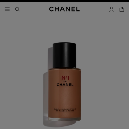
activar contraste alto
- navegación principal
buscar
cuenta
cest