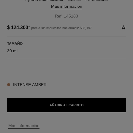
Más información
Ref. 145183
$ 124.300
*
precio sin impuestos nacionales: $98,197
TAMAÑO
30 ml
3 TONOS DISPONIBLES
INTENSE AMBER
AÑADIR AL CARRITO
↩
Más información