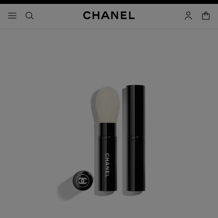
activar contraste alto
- navegación principal
buscar
cuenta
cest