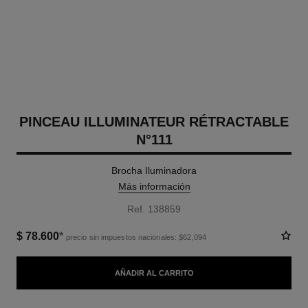
PINCEAU ILLUMINATEUR RÉTRACTABLE
N°111
Brocha Iluminadora
Más información
Ref. 138859
$ 78.600
*
precio sin impuestos nacionales: $62,094
AÑADIR AL CARRITO