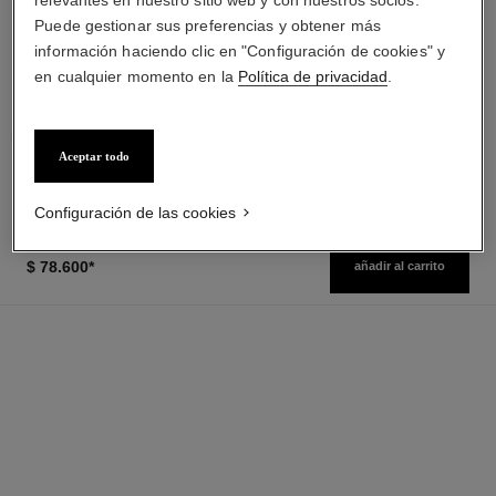
relevantes en nuestro sitio web y con nuestros socios.
Puede gestionar sus preferencias y obtener más
información haciendo clic en "Configuración de cookies" y
baume essentiel
chance
en cualquier momento en la
Política de privacidad
.
Stick Iluminador Multiusos
Eau de Parfum Vaporizador
Ref. 169060
Ref. 126520
3 tonos disponibles
desde
$ 89.600
*
$ 239.275
*
Precio sin Impuestos Nacionales: $70,784
Precio sin Impuestos Nacionales:
$267,178
Aceptar todo
Ver información
Ver información
Configuración de las cookies
$ 78.600
*
añadir al carrito