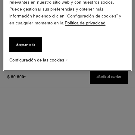
relevantes en nuestro sitio web y con nuestros socios.
Puede gestionar sus preferencias y obtener más
noir allure
stylo ombre et contour
información haciendo clic en "Configuración de cookies" y
Máscara Todo en Uno:
Lápiz 3 en 1: Sombra de Ojos,
en cualquier momento en la
Política de privacidad
.
Volumen, Longitud, Curvatura
Delineador Y Khôl
Ref. 190010
Y Definición
Ref. 182208
10 - NOIR
3 tonos disponibles
$ 90.500
*
Ver información
Precio sin Impuestos Nacionales: $71,495
Aceptar todo
Ver información
Configuración de las cookies
$ 80.800
*
añadir al carrito