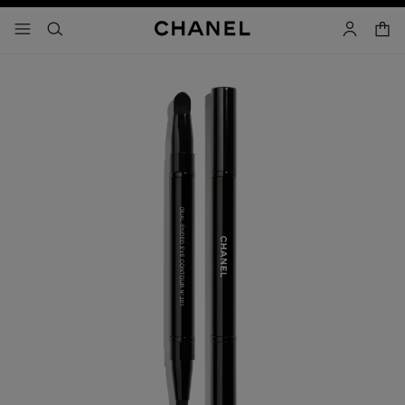
activar contraste alto
- navegación principal
buscar
cuenta
cest