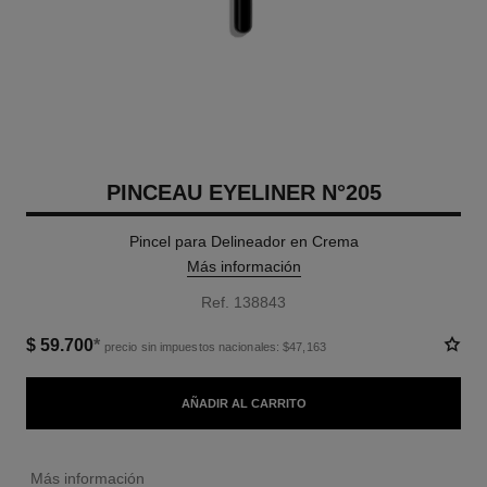
PINCEAU EYELINER N°205
Pincel para Delineador en Crema
Más información
Ref. 138843
$ 59.700
*
precio sin impuestos nacionales: $47,163
AÑADIR AL CARRITO
↩
Más información