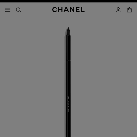
activar contraste alto
- navegación principal
buscar
cuenta
cest