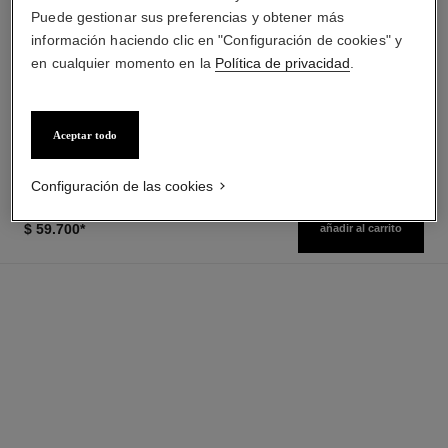
Puede gestionar sus preferencias y obtener más
coco mademoiselle
hydra beauty micro crème yeux
información haciendo clic en "Configuración de cookies" y
Eau de Parfum Vaporizador
Crema Hidratante Iluminadora
en cualquier momento en la
Política de privacidad
.
Ref. 116520
para Ojos
desde
Ref. 133120
$ 138.900
*
$ 108.715
*
Precio sin Impuestos Nacionales:
Precio sin Impuestos Nacionales:
$109,731
$267,178
Ver información
Ver información
Aceptar todo
Configuración de las cookies
$ 59.700
*
añadir al carrito