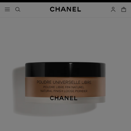
activar contraste alto
- navegación principal
buscar
cuenta
cest