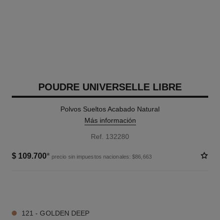
POUDRE UNIVERSELLE LIBRE
Polvos Sueltos Acabado Natural
Más información
Ref. 132280
$ 109.700
*
precio sin impuestos nacionales: $86,663
7 TONOS DISPONIBLES
121 - GOLDEN DEEP