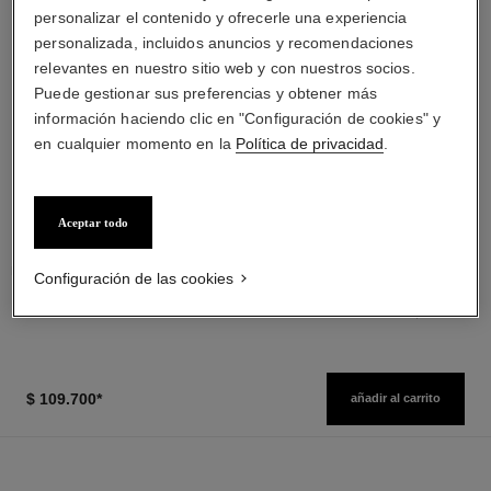
personalizar el contenido y ofrecerle una experiencia
personalizada, incluidos anuncios y recomendaciones
relevantes en nuestro sitio web y con nuestros socios.
Puede gestionar sus preferencias y obtener más
información haciendo clic en "Configuración de cookies" y
en cualquier momento en la
Política de privacidad
.
poudre universelle libre
hydra beauty micro sérum
Polvos Sueltos Acabado
Hidratante Reequilibrante
Natural. Formato Viaje
Reafirmante
Aceptar todo
Ref. 132712
Ref. 133325
6 tonos disponibles
desde
$ 118.800
*
$ 210.200
*
Precio sin Impuestos Nacionales: $93,852
Precio sin Impuestos Nacionales:
Configuración de las cookies
$224,202
Ver información
Ver información
$ 109.700
*
añadir al carrito