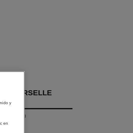
UNIVERSELLE
nido y
abado Natural
ic en