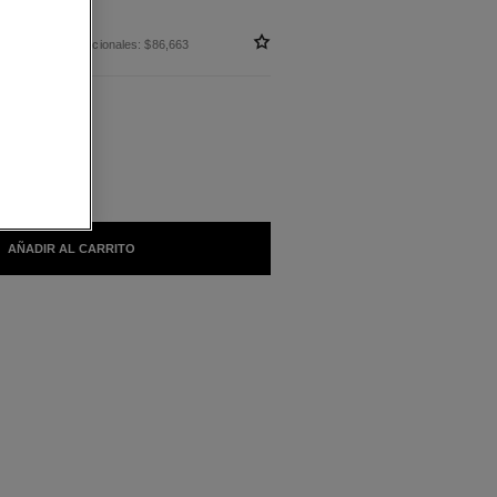
 sin impuestos nacionales: $86,663
LES
LIGHT
AÑADIR AL CARRITO