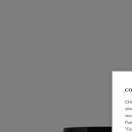
CO
CHA
ofr
rec
Pue
"Co