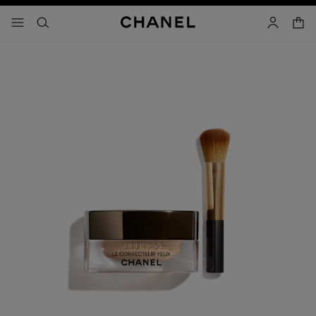
activar contraste alto
- navegación principal
buscar
cuenta
cest