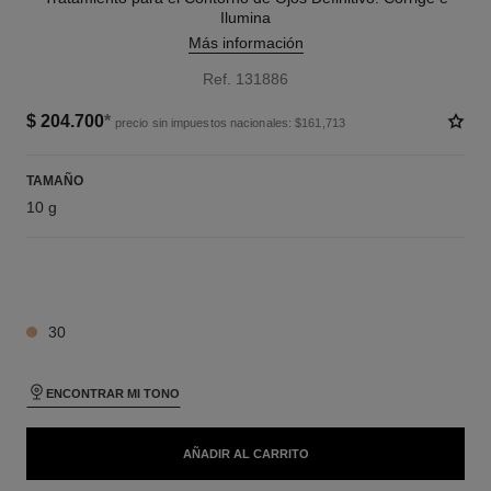
Ilumina
Más información
Ref. 131886
$ 204.700
*
precio sin impuestos nacionales: $161,713
TAMAÑO
10 g
10 TONOS DISPONIBLES
30
ENCONTRAR MI TONO
AÑADIR AL CARRITO