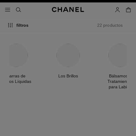
activar contraste alto
- navegación principal
buscar
cuenta
cest
22 productos
filtros
Barras de
Los Brillos
Bálsamos y
Labios Líquidas
Tratamientos
para Labios
novedad
novedad