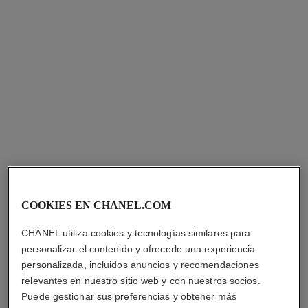
edición
limitada
rouge allure velvet rouge noir
rouge allure liquid velvet
La Barra de Labios
La Barra de Labios Líquida
Aterciopelada Luminosa
Mate Intensa de Larga
COOKIES EN CHANEL.COM
Ref. 162387
Ref. 171226
Duración
387 - ROUGE NOIR
$ 96.900
*
6
tonos disponibles
12 tonos
Precio sin Impuestos Nacionales:
más
CHANEL utiliza cookies y tecnologías similares para
$ 96.900
*
$76,551
Precio sin Impuestos Nacionales:
personalizar el contenido y ofrecerle una experiencia
$76,551
probar
personalizada, incluidos anuncios y recomendaciones
probar
relevantes en nuestro sitio web y con nuestros socios.
Añadir al Carrito
Puede gestionar sus preferencias y obtener más
Añadir al Carrito