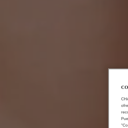
CO
CHA
ofr
rec
Pue
"Co