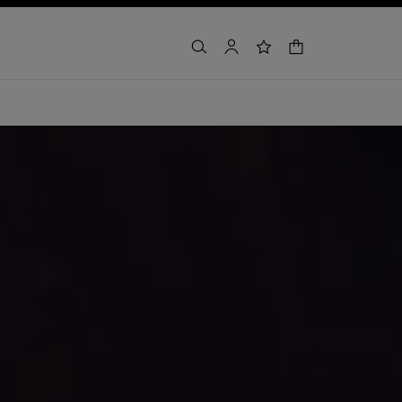
buscar
cuenta
lista de deseos
cesta