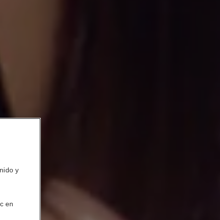
nido y
ic en