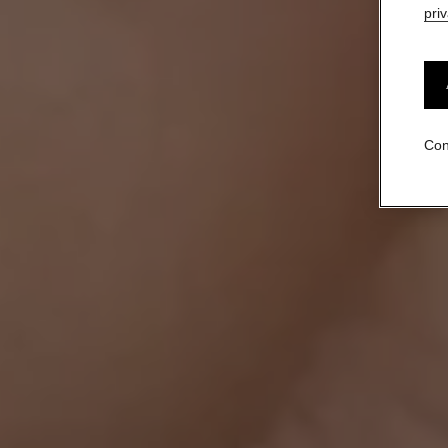
pri
Con