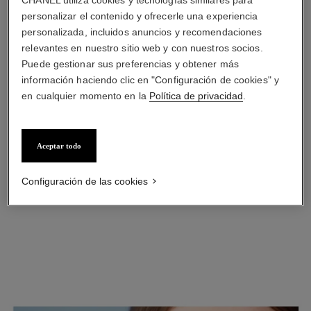
personalizar el contenido y ofrecerle una experiencia
personalizada, incluidos anuncios y recomendaciones
relevantes en nuestro sitio web y con nuestros socios.
Puede gestionar sus preferencias y obtener más
PASO 3
información haciendo clic en "Configuración de cookies" y
en cualquier momento en la
Política de privacidad
.
Para las lloviznas, modele las cejas con STYLO SOURCILS
WATERPROOF, en Blond Tendre o en un tono que combine
con el resto. Rellene y difumine con el lápiz y el cepillo para
pestañas.
Aceptar todo
* Disponible en mercados seleccionados.
Configuración de las cookies