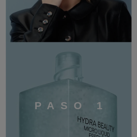
P
A
S
O
1