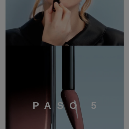
P
A
S
O
5