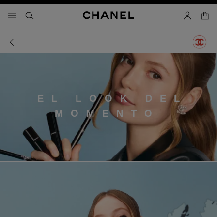
activar contraste alto
- navegación principal
buscar
cuenta
cest
EL LOOK DEL
MOMENTO