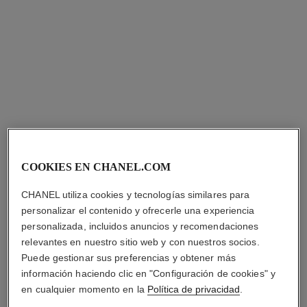
collar extrait de camélia
pendientes extrait de camélia
COOKIES EN CHANEL.COM
Oro rosa de 18 quilates y
Oro rosa de 18 quilates y
diamante
diamantes
CHANEL utiliza cookies y tecnologías similares para
Ref. J11660
Ref. J11658
Precio bajo solicitud
Precio bajo solicitud
personalizar el contenido y ofrecerle una experiencia
personalizada, incluidos anuncios y recomendaciones
Ver información
Ver información
relevantes en nuestro sitio web y con nuestros socios.
Puede gestionar sus preferencias y obtener más
información haciendo clic en "Configuración de cookies" y
en cualquier momento en la
Política de privacidad
.