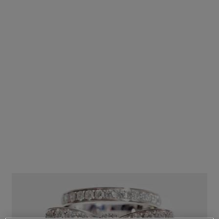
anillo ruban
Oro blanco de 18 quilates,
diamantes
Ref. J60880
Precio bajo solicitud
Ver información