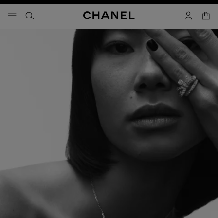
activar contraste alto
- navegación principal
buscar
cuenta
cest