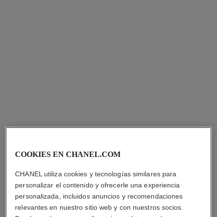
Ref. J64258
Ref. J65422
Precio bajo solicitud
Precio bajo solicitud
Ver información
Ver información
pendientes coco
pendientes diamant evanescent
COOKIES EN CHANEL.COM
Motivo matelassé, ORO
Oro blanco de 18 quilates,
BEIGE y oro blanco de 18
diamantes
CHANEL utiliza cookies y tecnologías similares para
Ref. J13214
quilates y diamantes
Ref. J63488
Precio bajo solicitud
Precio bajo solicitud
personalizar el contenido y ofrecerle una experiencia
Ver información
Ver información
personalizada, incluidos anuncios y recomendaciones
relevantes en nuestro sitio web y con nuestros socios.