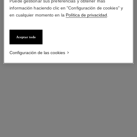
Puede gestionar sus preferencias y obtener más
información haciendo clic en "Configuración de cookies" y
en cualquier momento en la
Política de privacidad
.
Aceptar todo
Configuración de las cookies
pendientes extrait de camélia
pendientes extrait de camélia
Oro rosa de 18 quilates y
Oro rosa de 18 quilates y
diamantes
diamantes
Ref. J11658
Ref. J11659
Precio bajo solicitud
Precio bajo solicitud
Ver información
Ver información