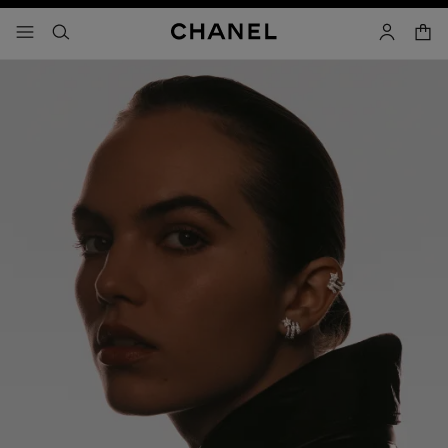
activar contraste alto
- navegación principal
buscar
cuenta
cest