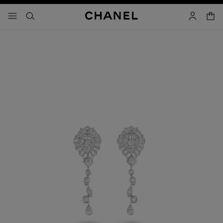
activar contraste alto
- navegación principal
buscar
cuenta
cest