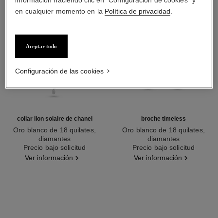
información haciendo clic en "Configuración de cookies" y
en cualquier momento en la
Política de privacidad
.
Aceptar todo
Configuración de las cookies
collar lion solaire de chanel
broche timeless
Oro blanco de 18 quilates,
Oro blanco de 18 quilates,
diamantes
diamantes
Ref. J65377
Precio bajo solicitud
Ref. J62826
Precio bajo solicitud
Ver información
Ver información