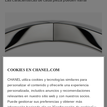
Las características de cada pieza pueden variar**
material
Oro blanco de 18 quilates
COOKIES EN CHANEL.COM
CHANEL utiliza cookies y tecnologías similares para
DESCUBRA TAMBIÉN
personalizar el contenido y ofrecerle una experiencia
personalizada, incluidos anuncios y recomendaciones
relevantes en nuestro sitio web y con nuestros socios.
Puede gestionar sus preferencias y obtener más