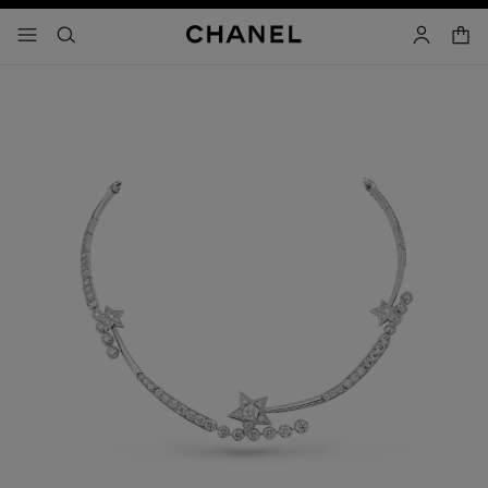
activar contraste alto
- navegación principal
buscar
cuenta
cest