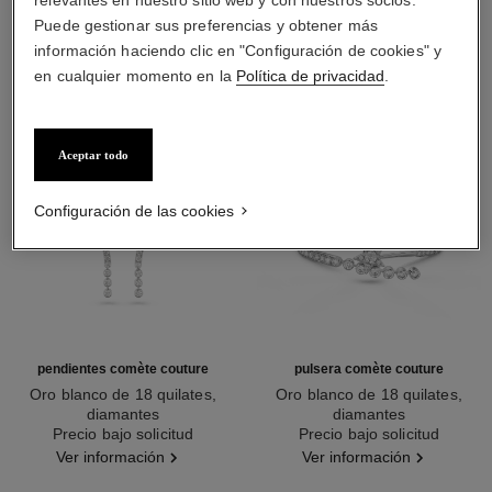
DESCUBRA TAMBIÉN
relevantes en nuestro sitio web y con nuestros socios.
Puede gestionar sus preferencias y obtener más
información haciendo clic en "Configuración de cookies" y
en cualquier momento en la
Política de privacidad
.
Aceptar todo
Configuración de las cookies
pendientes comète couture
pulsera comète couture
Oro blanco de 18 quilates,
Oro blanco de 18 quilates,
diamantes
diamantes
Ref. J64764
Precio bajo solicitud
Ref. J64819
Precio bajo solicitud
Ver información
Ver información