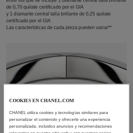
entre los que se incluye 1 diamante central talla brillante
de 0,70 quilate certificado por el GIA
y 1 diamante central talla brillante de 0,25 quilate
certificado por el GIA
Las características de cada pieza pueden variar**
COOKIES EN CHANEL.COM
material
Oro blanco de 18 quilates
CHANEL utiliza cookies y tecnologías similares para
personalizar el contenido y ofrecerle una experiencia
personalizada, incluidos anuncios y recomendaciones