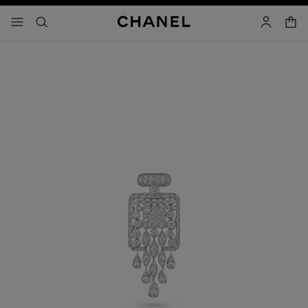
activar contraste alto
- navegación principal
buscar
cuenta
cest