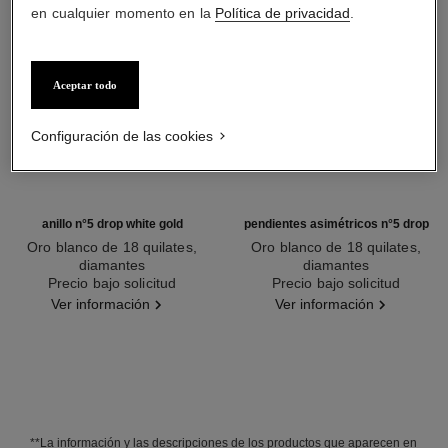
en cualquier momento en la
Política de privacidad
.
Aceptar todo
Configuración de las cookies
anillo n°5 drop white gold
pendientes asimétricos n°5 drop
Oro blanco de 18 quilates,
Oro blanco de 18 quilates,
diamantes
diamantes
Ref. J64256
Precio bajo solicitud
Ref. J64258
Precio bajo solicitud
Ver información
Ver información
**La información y las descripciones de los productos que aparecen en