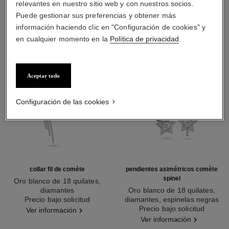
relevantes en nuestro sitio web y con nuestros socios.
Puede gestionar sus preferencias y obtener más
información haciendo clic en "Configuración de cookies" y
en cualquier momento en la
Política de privacidad
.
Aceptar todo
Configuración de las cookies
collar fil de comète
pendientes asimétricos comète
spinel
Oro blanco de 18 quilates,
diamantes
Oro blanco de 18 quilates,
Ref. J2846
Precio bajo solicitud
diamantes, espinelas negras
Ref. J63143
Precio bajo solicitud
Ver información
Ver información