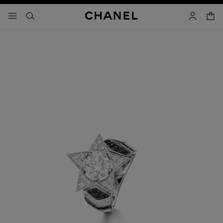
activar contraste alto
- navegación principal
buscar
cuenta
cest