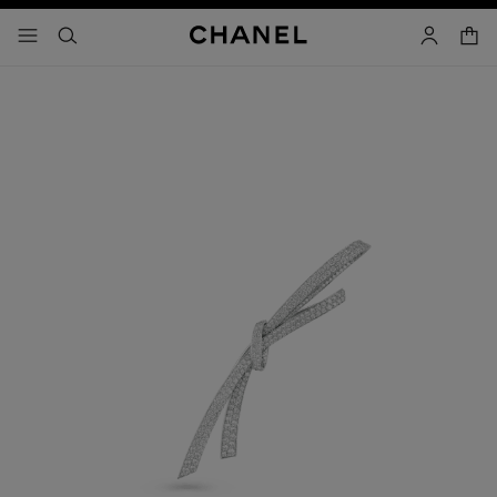
activar contraste alto
- navegación principal
buscar
cuenta
cest