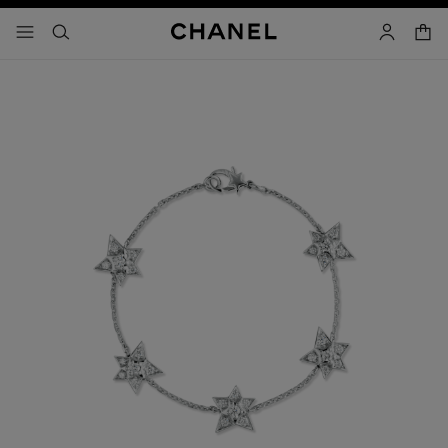
activar contraste alto
- navegación principal
buscar
cuenta
cest