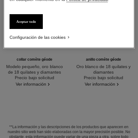
Aceptar todo
Configuración de las cookies
collar comète géode
anillo comète géode
Modelo pequeño, oro blanco
Oro blanco de 18 quilates y
de 18 quilates y diamantes
diamantes
Ref. J2709
Precio bajo solicitud
Ref. J0387
Precio bajo solicitud
Ver información
Ver información
**La información y las descripciones de los productos que aparecen en
nuestro sitio web han sido elaboradas con la mayor precisión posible. No
obstante, esta información puede variar de una pieza a otra, sobre todo