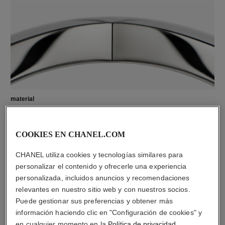
material
Oro blanco de 18 quilates
COOKIES EN CHANEL.COM
DESCUBRA TAMBIÉN
CHANEL utiliza cookies y tecnologías similares para
personalizar el contenido y ofrecerle una experiencia
personalizada, incluidos anuncios y recomendaciones
relevantes en nuestro sitio web y con nuestros socios.
Puede gestionar sus preferencias y obtener más
información haciendo clic en "Configuración de cookies" y
en cualquier momento en la
Política de privacidad
.