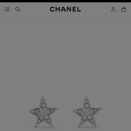
activar contraste alto
- navegación principal
buscar
cuenta
cest