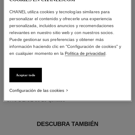
diamantes
42 diamantes talla brillante con un total de 1,32 quilates
CHANEL utiliza cookies y tecnologías similares para
Las características de cada pieza pueden variar**
personalizar el contenido y ofrecerle una experiencia
personalizada, incluidos anuncios y recomendaciones
relevantes en nuestro sitio web y con nuestros socios.
Puede gestionar sus preferencias y obtener más
información haciendo clic en "Configuración de cookies" y
en cualquier momento en la
Política de privacidad
.
Aceptar todo
Configuración de las cookies
material
ORO BEIGE de 18 quilates
DESCUBRA TAMBIÉN