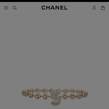
activar contraste alto
- navegación principal
buscar
cuenta
cest