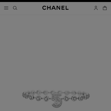
activar contraste alto
- navegación principal
buscar
cuenta
cest