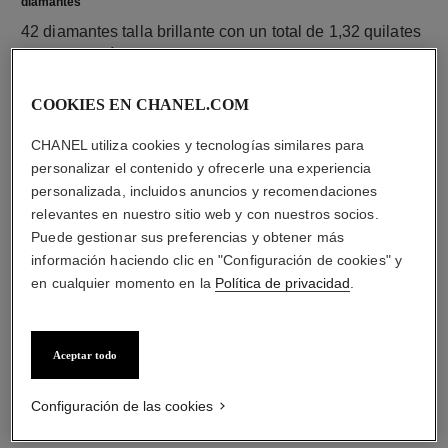
diamantes
42 diamantes talla brillante con un total de 1,32 quilates
Las características de cada pieza pueden variar**
COOKIES EN CHANEL.COM
CHANEL utiliza cookies y tecnologías similares para
personalizar el contenido y ofrecerle una experiencia
personalizada, incluidos anuncios y recomendaciones
relevantes en nuestro sitio web y con nuestros socios.
Puede gestionar sus preferencias y obtener más
información haciendo clic en "Configuración de cookies" y
en cualquier momento en la
Política de privacidad
.
material
Oro blanco de 18 quilates
Aceptar todo
Configuración de las cookies
DESCUBRA TAMBIÉN