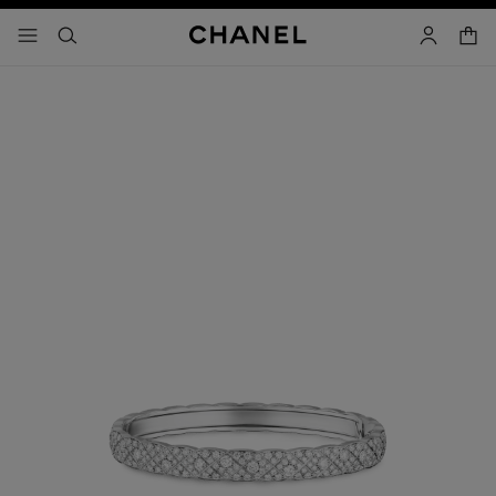
activar contraste alto
- navegación principal
buscar
cuenta
cest