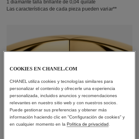
1 diamante talla brillante de 0,04 quilate
Las características de cada pieza pueden variar**
COOKIES EN CHANEL.COM
CHANEL utiliza cookies y tecnologías similares para
material
personalizar el contenido y ofrecerle una experiencia
Oro amarillo de 18 quilates
personalizada, incluidos anuncios y recomendaciones
relevantes en nuestro sitio web y con nuestros socios.
Puede gestionar sus preferencias y obtener más
información haciendo clic en "Configuración de cookies" y
en cualquier momento en la
Política de privacidad
.