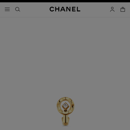
activar contraste alto
- navegación principal
buscar
cuenta
cest