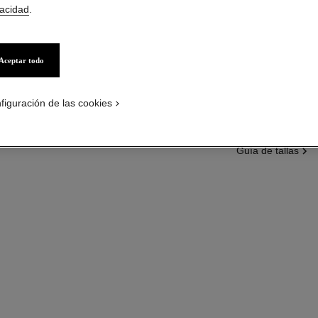
Más información
vacidad
.
Ref. J13186
Precio bajo solici
Aceptar todo
variante
(3)
figuración de las cookies
guía de tallas