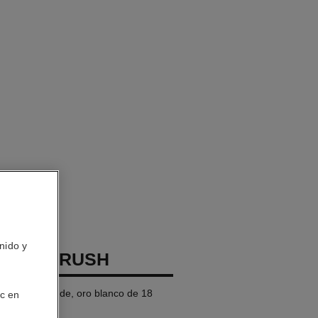
nido y
COCO CRUSH
 modelo grande, oro blanco de 18
ic en
tes