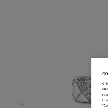
CO
CHA
ofr
rec
Pue
Anillo Coco Crush - Vista por defecto - ver la versión ta
"Co