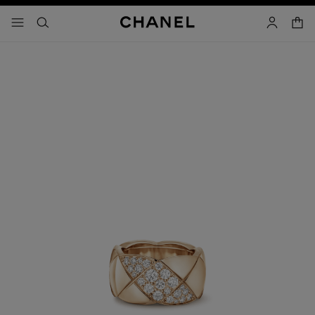
activar contraste alto
- navegación principal
buscar
cuenta
cest