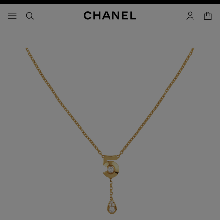
activar contraste alto
- navegación principal
buscar
cuenta
cest