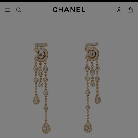
activar contraste alto
- navegación principal
buscar
cuenta
cest