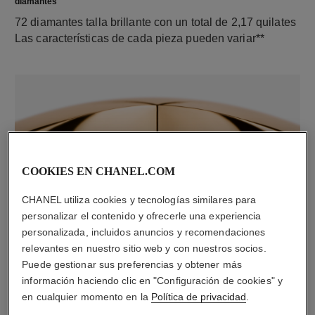
diamantes
72 diamantes talla brillante con un total de 2,17 quilates
Las características de cada pieza pueden variar**
COOKIES EN CHANEL.COM
CHANEL utiliza cookies y tecnologías similares para
material
personalizar el contenido y ofrecerle una experiencia
personalizada, incluidos anuncios y recomendaciones
ORO BEIGE de 18 quilates
relevantes en nuestro sitio web y con nuestros socios.
Puede gestionar sus preferencias y obtener más
información haciendo clic en "Configuración de cookies" y
en cualquier momento en la
Política de privacidad
.