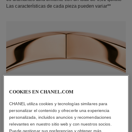
Las características de cada pieza pueden variar**
material
Oro rosa de 18 quilates
COOKIES EN CHANEL.COM
CHANEL utiliza cookies y tecnologías similares para
DESCUBRA TAMBIÉN
personalizar el contenido y ofrecerle una experiencia
personalizada, incluidos anuncios y recomendaciones
relevantes en nuestro sitio web y con nuestros socios.
Puede gestionar sus preferencias y obtener más