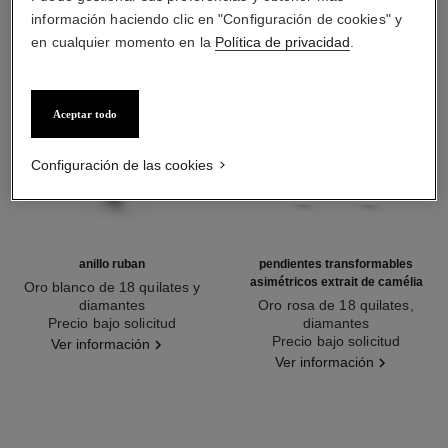
información haciendo clic en "Configuración de cookies" y
en cualquier momento en la
Política de privacidad
.
Aceptar todo
Configuración de las cookies
anillo ruban
pendientes transformables
asimétricos extrait de camélia
Oro blanco de 18 quilates y
diamantes
Oro rosa de 18 quilates,
Ref. J11149
Precio bajo solicitud
diamantes
Ref. J12375
Precio bajo solicitud
Ver información
Ver información