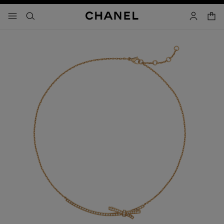
activar contraste alto
- navegación principal
buscar
cuenta
cest