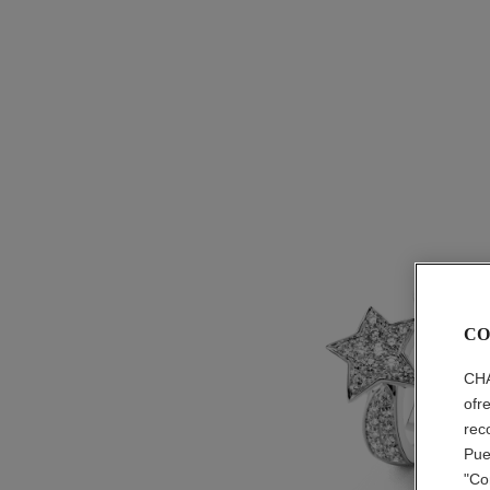
CO
CHA
ofr
rec
Pue
"Co