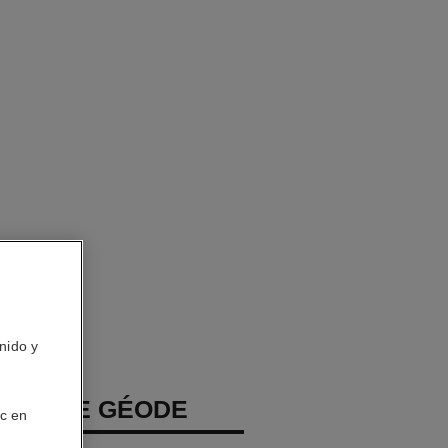
nido y
COMÈTE GÉODE
ic en