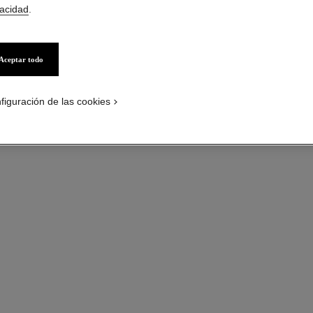
Oro blanco de 18 
vacidad
.
Más información
Ref. J0387
Aceptar todo
Precio bajo solici
figuración de las cookies
guía de tallas