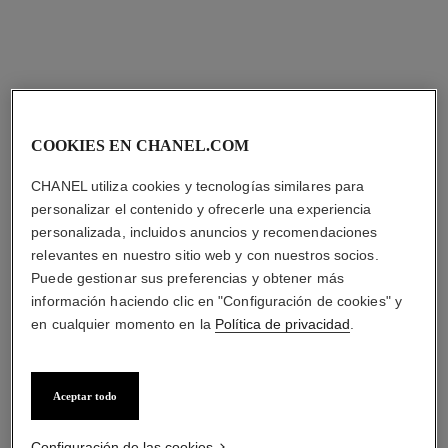
Precio bajo solicitud
Ref. H11059
Precio bajo solicitud
Ver información
Ver información
novedad
novedad
COOKIES EN CHANEL.COM
CHANEL utiliza cookies y tecnologías similares para
personalizar el contenido y ofrecerle una experiencia
personalizada, incluidos anuncios y recomendaciones
relevantes en nuestro sitio web y con nuestros socios.
Puede gestionar sus preferencias y obtener más
información haciendo clic en "Configuración de cookies" y
reloj j12 golden black calibre
reloj j12, 28 mm
en cualquier momento en la
Política de privacidad
.
12.1, 42 mm
Cerámica de alta resistencia
Cerámica de alta resistencia
blanca, cerámica, acero y
negra mate y acero con
Ref. H10134
diamantes
Precio bajo solicitud
Ref. H11060
revestimiento negro
Aceptar todo
Precio bajo solicitud
Ver información
Ver información
Configuración de las cookies