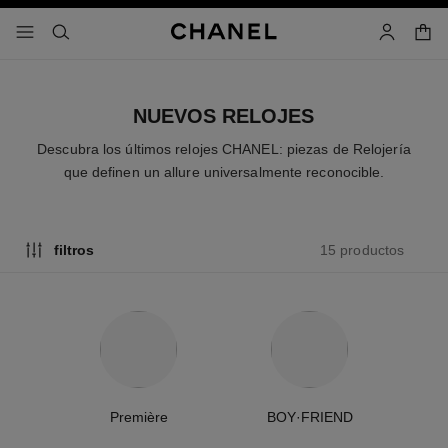
activar contraste alto
- navegación principal
buscar
cuenta
cest
NUEVOS RELOJES
Descubra los últimos relojes CHANEL: piezas de Relojería
que definen un allure universalmente reconocible.
15 productos
filtros
Première
BOY·FRIEND
C