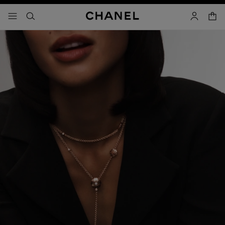
activar contraste alto
- navegación principal
buscar
cuenta
cest