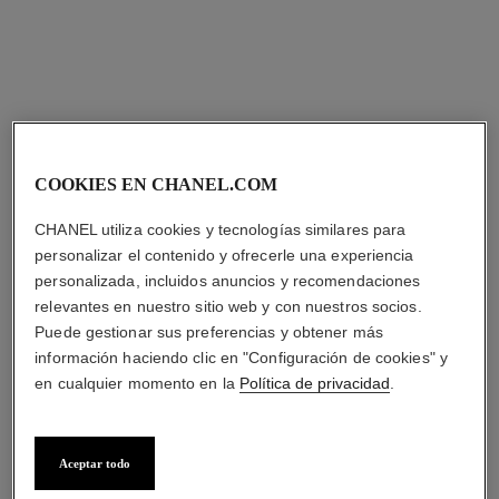
collar bouton de camélia
collar largo transformable les
infinis de camélia
Oro blanco de 18 quilates y
diamantes
Oro amarillo de 18 quilates,
Ref. J12058
diamantes
Precio bajo solicitud
Ref. J12086
Precio bajo solicitud
Ver información
Ver información
COOKIES EN CHANEL.COM
CHANEL utiliza cookies y tecnologías similares para
personalizar el contenido y ofrecerle una experiencia
personalizada, incluidos anuncios y recomendaciones
relevantes en nuestro sitio web y con nuestros socios.
Puede gestionar sus preferencias y obtener más
información haciendo clic en "Configuración de cookies" y
en cualquier momento en la
Política de privacidad
.
collar largo transformable les
collar fil de camélia
infinis de camélia
Aceptar todo
Modelo pequeño, oro blanco
Oro blanco de 18 quilates,
de 18 quilates y diamantes