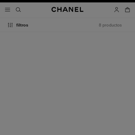
activar contraste alto
- navegación principal
buscar
cuenta
cest
8 productos
filtros
anillo eternal n°5
anillo extrait de n°5
Oro blanco de 18 quilates y
Diamantes y ORO BEIGE de
diamantes
18 quilates
Ref. J12002
Ref. J12400
Precio bajo solicitud
Precio bajo solicitud