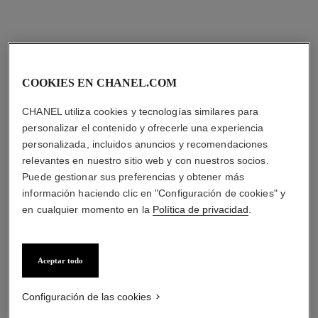
anillo eternal n°5
anillo n°5 drop white gold
COOKIES EN CHANEL.COM
Diamantes y ORO BEIGE de
Oro blanco de 18 quilates,
18 quilates
diamantes
CHANEL utiliza cookies y tecnologías similares para
Ref. J12407
Ref. J64256
Precio bajo solicitud
Precio bajo solicitud
personalizar el contenido y ofrecerle una experiencia
Ver información
Ver información
personalizada, incluidos anuncios y recomendaciones
relevantes en nuestro sitio web y con nuestros socios.
Puede gestionar sus preferencias y obtener más
información haciendo clic en "Configuración de cookies" y
en cualquier momento en la
Política de privacidad
.
Aceptar todo
Configuración de las cookies