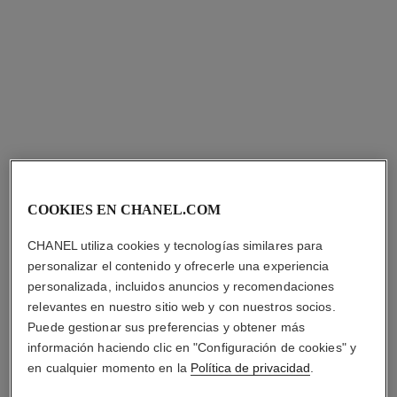
collar largo transformable les
collar largo transformable les
infinis de n°5
infinis de n°5
Collar largo transformable en
Collar largo transformable en
oro blanco de 18 quilates y
ORO BEIGE de 18 quilates y
Ref. J12901
diamantes
Ref. J12900
diamantes
Precio bajo solicitud
Precio bajo solicitud
Ver información
Ver información
COOKIES EN CHANEL.COM
CHANEL utiliza cookies y tecnologías similares para
personalizar el contenido y ofrecerle una experiencia
personalizada, incluidos anuncios y recomendaciones
relevantes en nuestro sitio web y con nuestros socios.
Puede gestionar sus preferencias y obtener más
información haciendo clic en "Configuración de cookies" y
en cualquier momento en la
Política de privacidad
.
collar eternal n°5
collar extrait de n°5