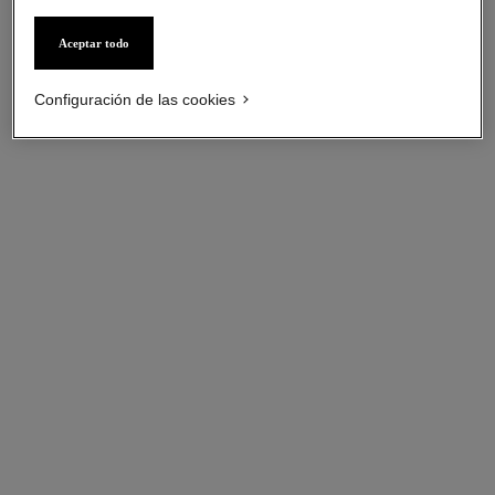
Oro amarillo de 18 quilates y
Oro amarillo de 18 quilates y
diamantes
diamantes
Aceptar todo
Ref. J12938
Ref. J12904
Precio bajo solicitud
Precio bajo solicitud
Ver información
Ver información
Configuración de las cookies
collar eternal n°5
Diamantes y ORO BEIGE de
18 quilates
Ref. J12902
Precio bajo solicitud
Ver información