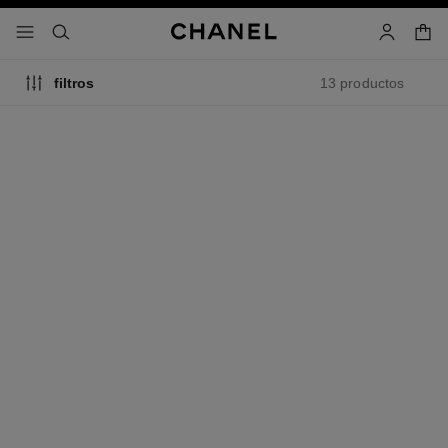
activar contraste alto
- navegación principal
buscar
cuenta
cest
13 productos
filtros
collar eternal n°5
collar con línea de diamantes
eternal n°5
Oro blanco de 18 quilates y
diamantes
Oro blanco de 18 quilates y
Ref. J11991
diamantes
Precio bajo solicitud
Ref. J13649
Precio bajo solicitud