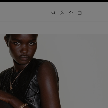
buscar
cuenta
lista de deseos
cesta