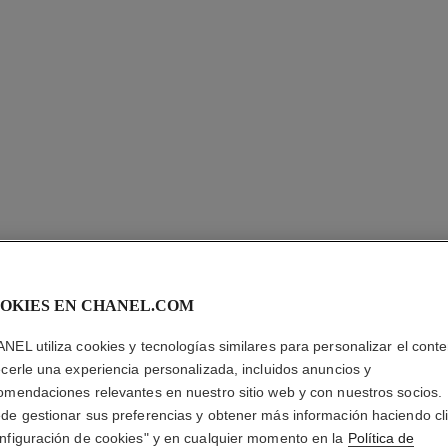
pendientes de aro coco
pendie
8
Motivo matelassé, modelo mediano, oro blanco de 18
Motiv
Ref. J13443
quilates, diamantes
Ref. J1371
Precio bajo solicitud
Ver información
OKIES EN CHANEL.COM
NEL utiliza cookies y tecnologías similares para personalizar el conte
ecerle una experiencia personalizada, incluidos anuncios y
omendaciones relevantes en nuestro sitio web y con nuestros socios.
de gestionar sus preferencias y obtener más información haciendo cl
nfiguración de cookies" y en cualquier momento en la
Política de