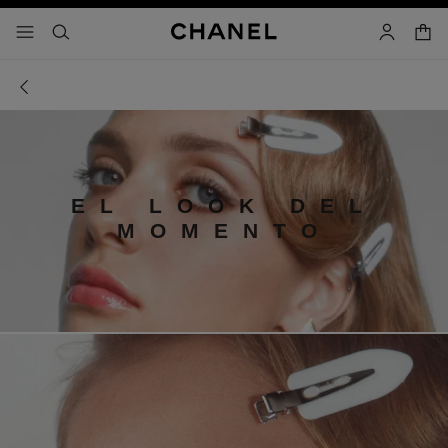
activar contraste alto
- navegación principal
buscar
cuenta
cest
EL LOOK DEL
MOMENTO