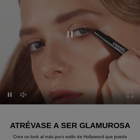
Pausar el vídeo
Pausar el vídeo
Activar el sonido del vídeo
Expa
ATRÉVASE A SER GLAMUROSA
Cree un look al más puro estilo de Hollywood que puede