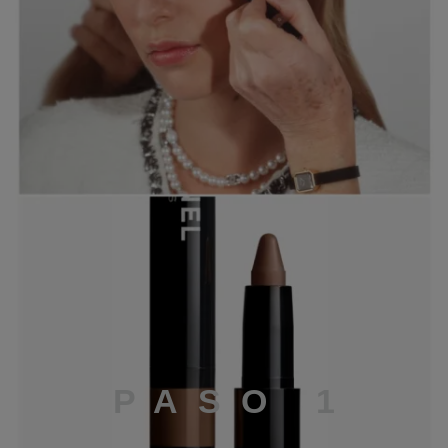
PASO 1
P
A
S
O
1