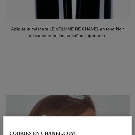
Aplique la máscara LE VOLUME DE CHANEL en tono Noir
únicamente en las pestañas superiores.
COOKIES EN CHANEL.COM