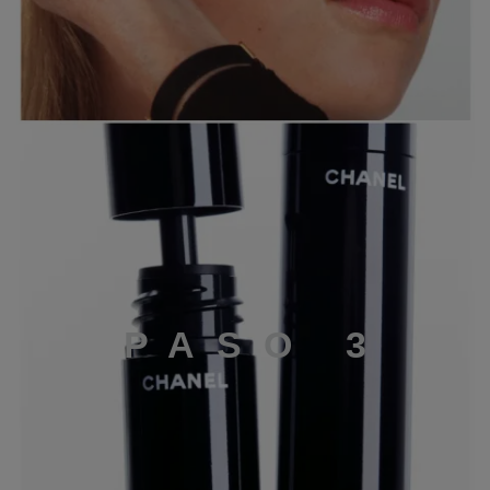
PASO 3
P
A
S
O
3