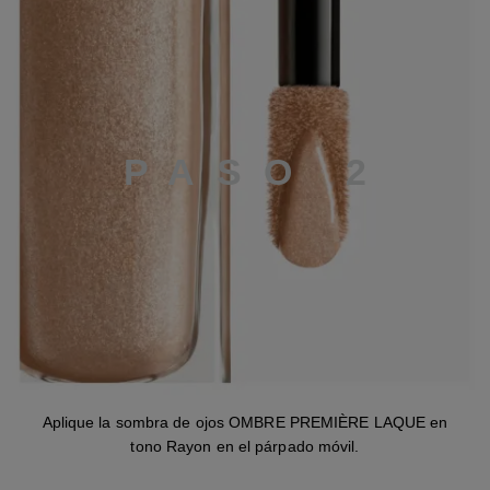
P
A
S
O
2
Aplique la sombra de ojos OMBRE PREMIÈRE LAQUE en
tono Rayon en el párpado móvil.