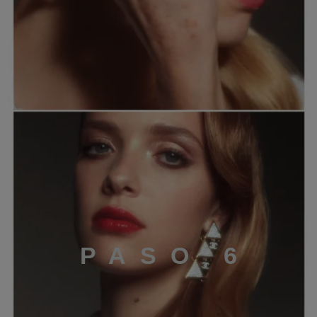
PASO 6
P
A
S
O
6