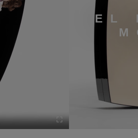
EL
M
Expandir a pantalla completa