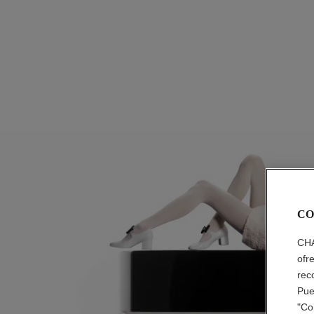
CO
CHA
ofr
rec
Pue
"Co