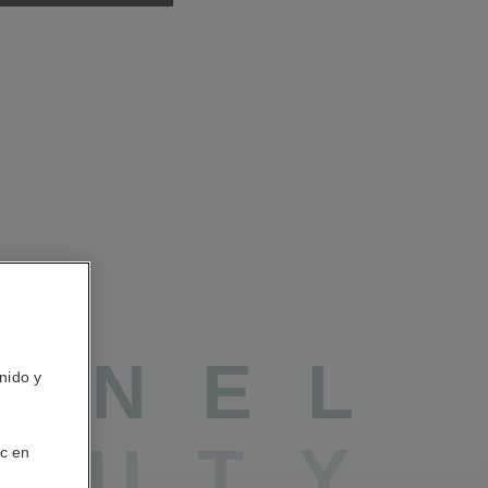
A
N
E
L
nido y
A
U
T
Y
ic en