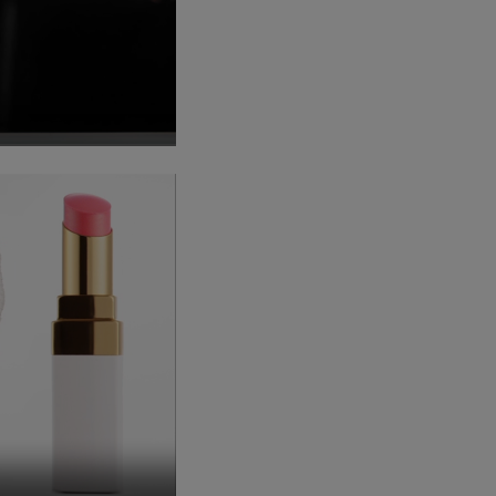
vídeo
talla completa
ar el vídeo
vídeo
talla completa