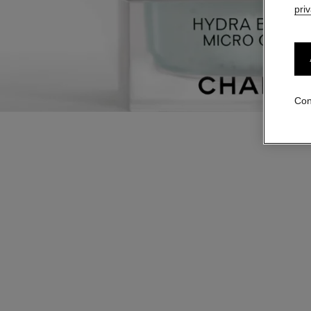
pri
Con