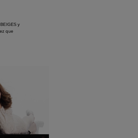
S BEIGES y
vez que
er a ver el vídeo