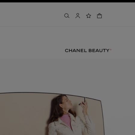
buscar
cuenta
lista de deseos
cesta