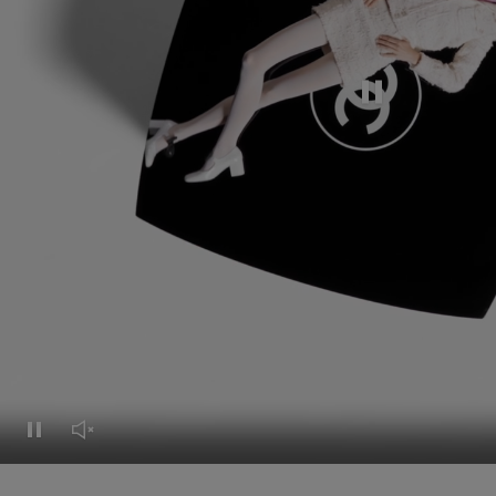
Pausar el vídeo
Pausar el vídeo
Activar el sonido del vídeo