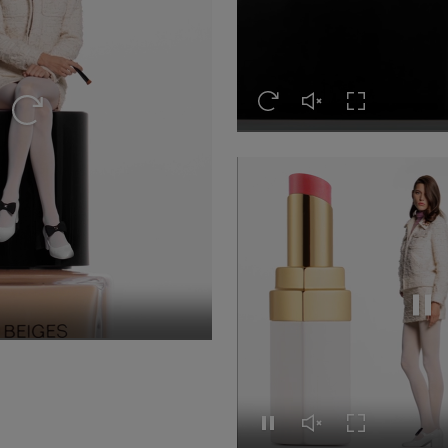
Volver a ver el vídeo
Activar el sonido del 
Expandir a pan
Volver a ver el vídeo
Paus
o
nido del vídeo
ir a pantalla completa
Pausar el vídeo
Activar el sonido del 
Expandir a pan