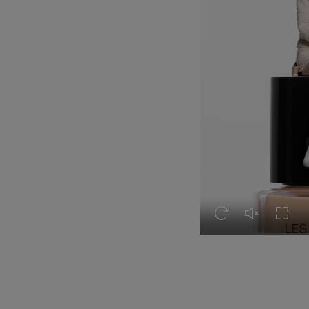
Volver a ver el víde
Activar el so
Expand