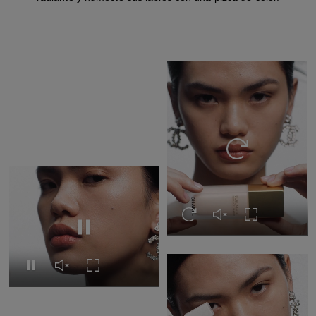
Volver a ver el ví
Volver a ver el vídeo
Activar el sonido del 
Expandir a pan
Pausar el vídeo
Pausar el vídeo
Activar el sonido del vídeo
Expandir a pantalla completa