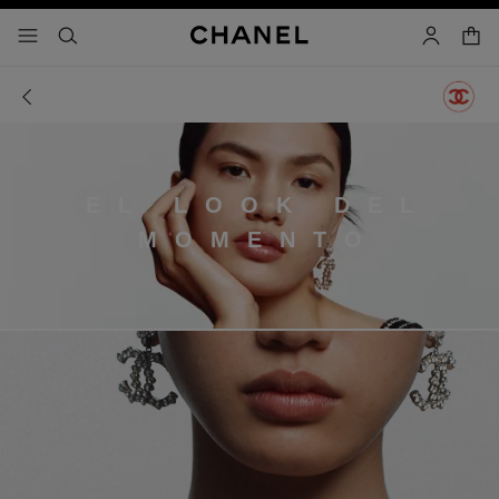
activar contraste alto
- navegación principal
buscar
cuenta
cest
EL LOOK DEL
MOMENTO