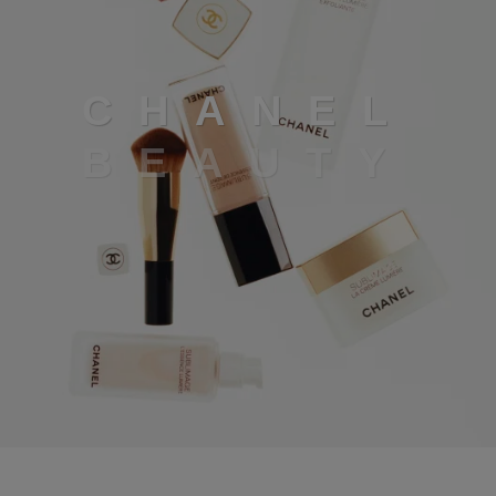
Chanel beauty
C
H
A
N
E
L
B
E
A
U
T
Y