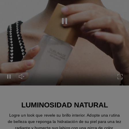
Pausar el vídeo
Pausar el vídeo
Activar el sonido del vídeo
Expa
LUMINOSIDAD NATURAL
Logre un look que revele su brillo interior. Adopte una rutina
de belleza que reponga la hidratación de su piel para una tez
radiante y humecte sus labios con una pizca de color.