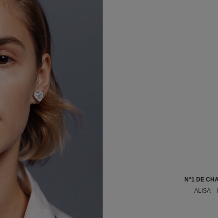
N°1 DE CH
ALISA –