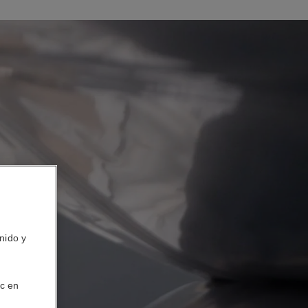
nido y
ic en