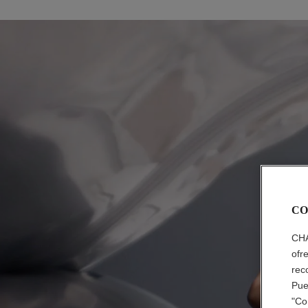
CO
CHA
ofr
rec
Pue
"Co