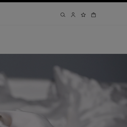
buscar
cuenta
lista de deseos
cesta