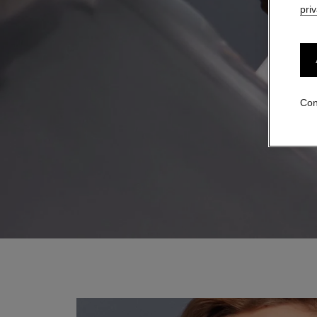
pri
Con