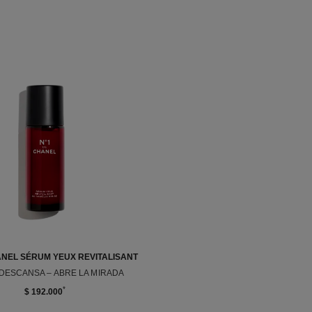
ANEL SÉRUM YEUX REVITALISANT
 DESCANSA – ABRE LA MIRADA
Ref. 140040
*
$ 192.000