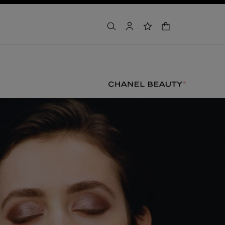
buscar
cuenta
lista de deseos
cesta