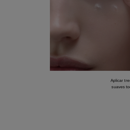
Aplicar tr
suaves toq