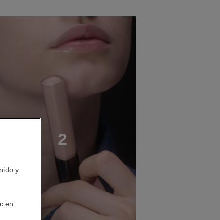
S
O
2
nido y
ic en