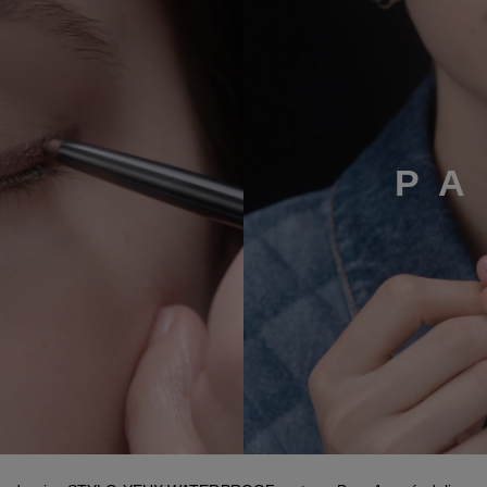
P
A
paso 3