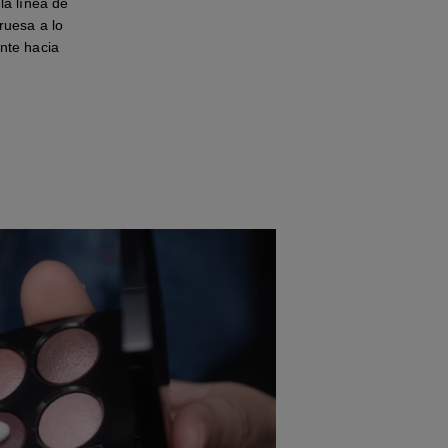
a línea de
ruesa a lo
ente hacia