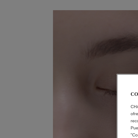
CO
CHA
ofr
rec
Pue
"Co