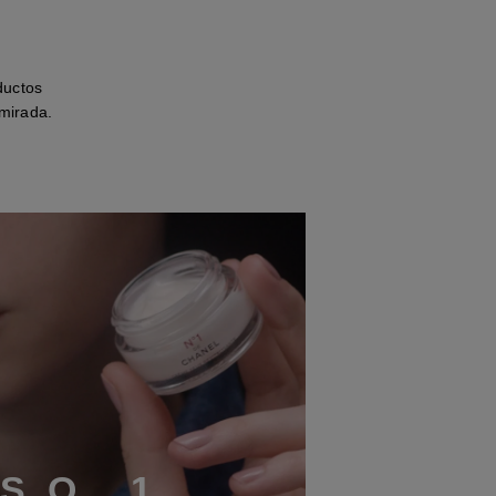
ductos
 mirada.
S
O
1