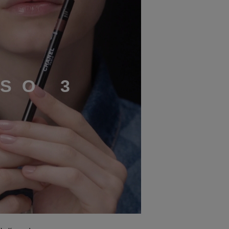
S
O
3