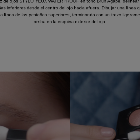
piz de ojos STYLO YEUX WATERPROOF en tono Brun Agapé, delinear l
ñas inferiores desde el centro del ojo hacia afuera. Dibujar una línea g
la línea de las pestañas superiores, terminando con un trazo ligeram
arriba en la esquina exterior del ojo.