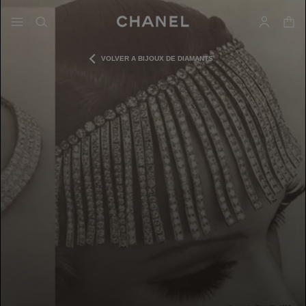
activar contraste alto
- navegación principal
buscar
cuenta
cest
VOLVER A BIJOUX DE DIAMANTS