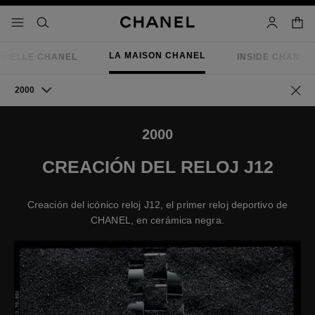
activar contraste alto
- navegación principal
buscar
cuenta
cest
LA MAISON CHANEL
RIELLE CHANEL
INSIDE CHANEL
2000
Volve
2000
CREACIÓN DEL RELOJ J12
Creación del icónico reloj J12, el primer reloj deportivo de
CHANEL, en cerámica negra.