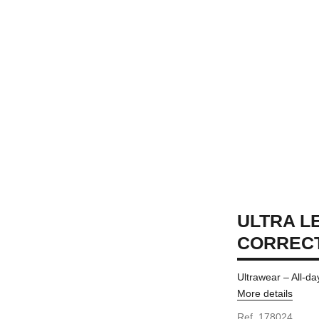
ULTRA LE
CORREC
Ultrawear – All-d
More details
Ref. 178024