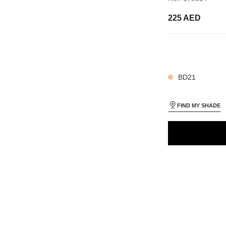
225 AED
28 SHADES AVAIL
APPLICATION_VISUAL_1
APPLICATION_VISUAL_2
BD21
FIND MY SHADE