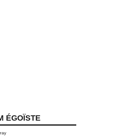
M ÉGOÏSTE
pray