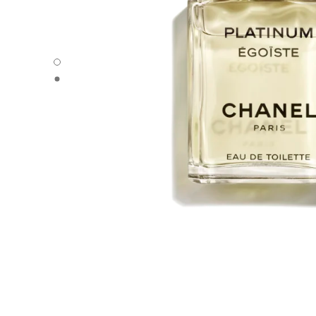
PLATINUM ÉGOÏSTE - Default view
PLATINUM ÉGOÏSTE - Alternative view 1