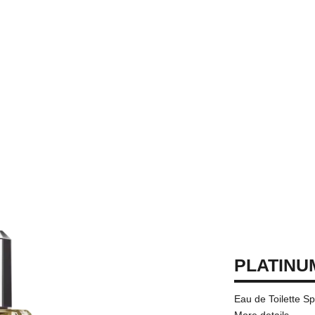
PLATINU
Eau de Toilette S
More details