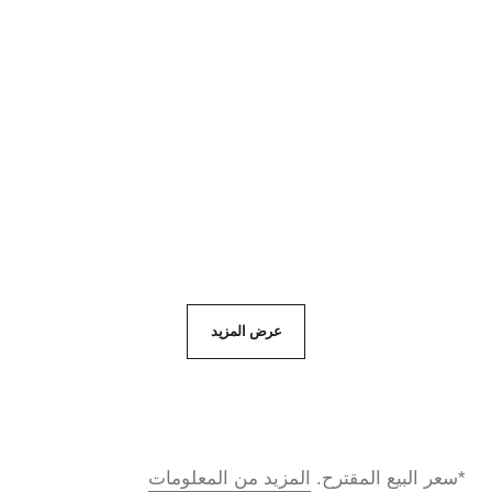
ساعة code coco
ساعة code coco game
سيراميك شديد الصلابة
فولاذ مطلي باللون الأسود،
باللون الأسود والفولاذ
جلد عجل باللون الأبيض
المرجع H5148
المرجع H11097
والماس
بالنمط المضرب
*
42,800 aed
Click & Collect
47,700 aed
عرض التفاصيل
عرض التفاصيل
عرض المزيد
*سعر البيع المقترح.
المزيد من المعلومات