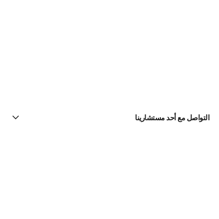
التواصل مع أحد مستشارينا
البحث عن متجر
الرسالة الإخبارية
اشتركوا للحصول على أخبار عن شانيل CHANEL