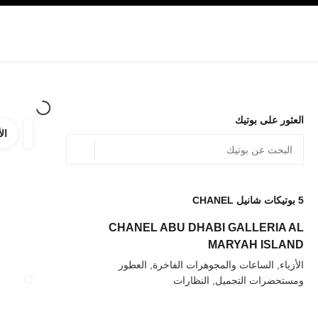
صفح الرئيسي
تفعيل التباين العالي
الشركات
حصرياً في البوتيك
تسوقوا على الإنترنت
الأزياء الراقية
الأزياء
المجوهرات الراقية
المجوهرات
العثور على بوتيك
الأ
ترشيح ا
المرشح
الموقع الجغرافي - أعث
0 الاقتراحات المتاحة
يتم عرض الاقتراحات أسفل شريط البحث هذا
5
بوتيكات شانيل CHANEL
عودة إلى المرشحات
CHANEL ABU DHABI GALLERIA AL
MARYAH ISLAND
الأزياء, الساعات والمجوهرات الفاخرة, العطور
ومستحضرات التجميل, النظارات
إغلاق بطاقة المتجر TIQUE