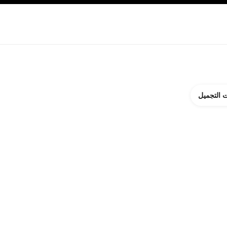
ة بالبشرة
نبذة عن شانيل CHANEL
 التجميل