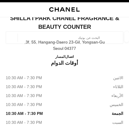
ي
تفعيل التباين العالي
إغلاق بطاقة المتجر SHILLA I'PARK CHANEL FRAGRANCE & BEAUTY COUNTER
البحث
المتصفح الرئيسي
حقيب
حسا
المتصفح الرئيسي
SHILLA I'PARK CHANEL FRAGRANCE &
العثور على بوتيك
BEAUTY COUNTER
الموقع ا
3f, 55, Hangang-Daero 23-Gil, Yongsan-Gu,
04377 Seoul
EL Fragrance & Beauty Counter
+82 2 490 3352
اتصال
المسار
الأزياء
النظارات
الساعات والمجوهرات الفاخرة
العطور 
أوقات الدوام
ترشيح النتائج حساب:
المرشحات
الاثنين
10:30 AM - 7:30 PM
الثلاثاء
10:30 AM - 7:30 PM
الأربعاء
10:30 AM - 7:30 PM
الخميس
10:30 AM - 7:30 PM
الجمعة
10:30 AM - 7:30 PM
السبت
10:30 AM - 7:30 PM