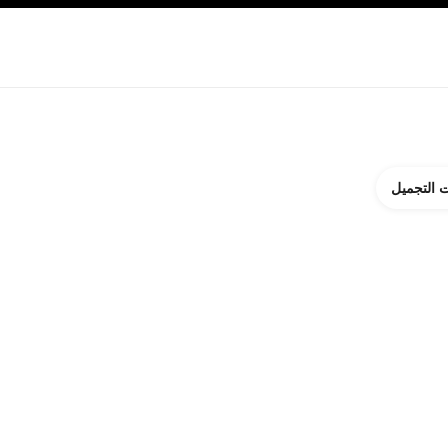
ة بالبشرة
نبذة عن شانيل CHANEL
 التجميل