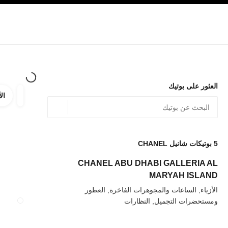
صفح الرئيسي
تفعيل التباين العالي
الشركات
حصرياً في البوتيك
تسوقوا على الإنترنت
الأزياء الراقية
الأزياء
المجوهرات الراقية
المجوهرات
العثور على بوتيك
الأ
ترشيح ا
المرشح
الموقع الجغرافي - أعث
0 الاقتراحات المتاحة
يتم عرض الاقتراحات أسفل شريط البحث هذا
5
بوتيكات شانيل CHANEL
عودة إلى المرشحات
CHANEL ABU DHABI GALLERIA AL
MARYAH ISLAND
الأزياء, الساعات والمجوهرات الفاخرة, العطور
ومستحضرات التجميل, النظارات
إغلاق بطاقة الم